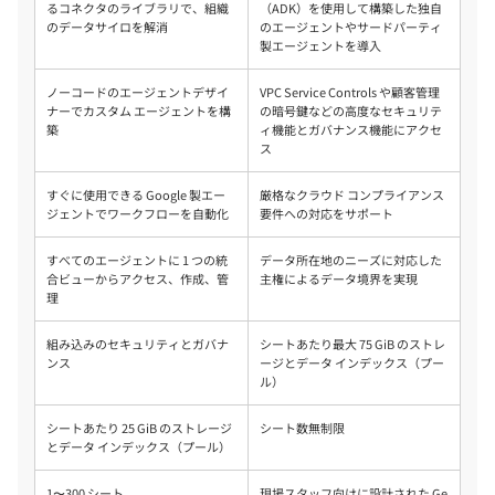
るコネクタのライブラリで、組織
（ADK）を使用して構築した独自
のデータサイロを解消
のエージェントやサードパーティ
製エージェントを導入
ノーコードのエージェントデザイ
VPC Service Controls や顧客管理
ナーでカスタム エージェントを構
の暗号鍵などの高度なセキュリテ
築
ィ機能とガバナンス機能にアクセ
ス
すぐに使用できる Google 製エー
厳格なクラウド コンプライアンス
ジェントでワークフローを自動化
要件への対応をサポート
すべてのエージェントに 1 つの統
データ所在地のニーズに対応した
合ビューからアクセス、作成、管
主権によるデータ境界を実現
理
組み込みのセキュリティとガバナ
シートあたり最大 75 GiB のストレ
ンス
ージとデータ インデックス（プー
ル）
シートあたり 25 GiB のストレージ
シート数無制限
とデータ インデックス（プール）
1〜300 シート
現場スタッフ向けに設計された Ge