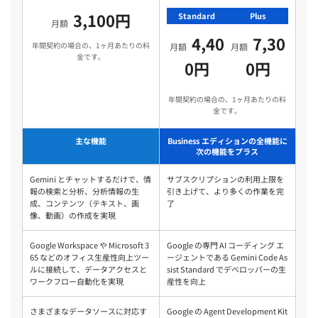
3,100円
Standard
Plus
月額
4,40
7,30
年間契約の場合の、1ヶ月あたりの料
月額
月額
金です。
0円
0円
年間契約の場合の、1ヶ月あたりの料
金です。
主な機能
Business エディションの全機能に
次の機能をプラス
Gemini とチャットするだけで、情
サブスクリプションの利用上限を
報の検索と分析、分析情報の生
引き上げて、より多くの作業を完
成、コンテンツ（テキスト、画
了
像、動画）の作成を実現
Google Workspace や Microsoft 3
Google の専門 AI コーディング エ
65 などのオフィス生産性向上ツー
ージェントである Gemini Code As
ルに接続して、データアクセスと
sist Standard でデベロッパーの生
ワークフロー自動化を実現
産性を向上
さまざまなデータソースに対応す
Google の Agent Development Kit