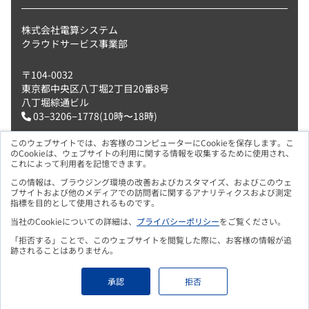
株式会社電算システム
クラウドサービス事業部
〒104-0032
東京都中央区八丁堀2丁目20番8号
八丁堀綜通ビル
03−3206−1778(10時〜18時)
このウェブサイトでは、お客様のコンピューターにCookieを保存します。こ
会社情報
のCookieは、ウェブサイトの利用に関する情報を収集するために使用され、
これによって利用者を記憶できます。
お知らせ
この情報は、ブラウジング環境の改善およびカスタマイズ、およびこのウェ
プライバシーポリシー
ブサイトおよび他のメディアでの訪問者に関するアナリティクスおよび測定
資料請求・お問合わせ
指標を目的として使用されるものです。
当社のCookieについての詳細は、
プライバシーポリシー
をご覧ください。
「拒否する」ことで、このウェブサイトを閲覧した際に、お客様の情報が追
跡されることはありません。
承認
拒否