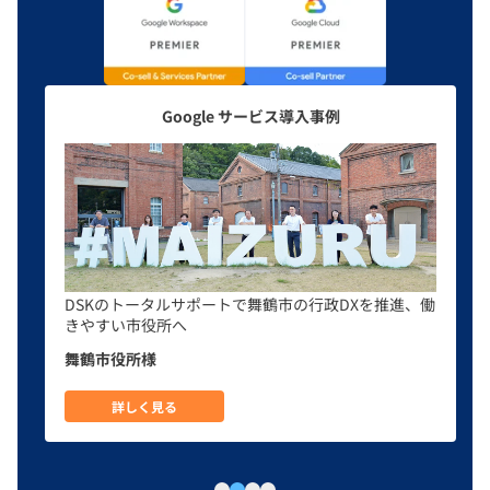
Google サービス導入事例
働
トップ主導で進める Gemini 活用と業務改革。年間 2
万時間超の工数削減と利用率 75 %達成までの取り組
み。
ハナマルキ株式会社様
詳しく見る