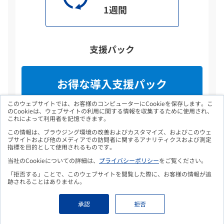
1週間
支援パック
お得な導入支援パック
このウェブサイトでは、お客様のコンピューターにCookieを保存します。こ
のCookieは、ウェブサイトの利用に関する情報を収集するために使用され、
管理者向け教育
これによって利用者を記憶できます。
+
この情報は、ブラウジング環境の改善およびカスタマイズ、およびこのウェ
ブサイトおよび他のメディアでの訪問者に関するアナリティクスおよび測定
ポリシー設定代行
指標を目的として使用されるものです。
（+ 弊社からのライセンス購入の場合
当社のCookieについての詳細は、
プライバシーポリシー
をご覧ください。
は問い合わせサポートが無料）
「拒否する」ことで、このウェブサイトを閲覧した際に、お客様の情報が追
跡されることはありません。
(DTR-CB-SP)
承認
拒否
200,000