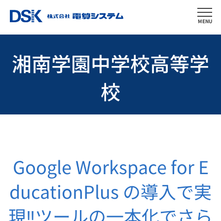
MENU
湘南学園中学校高等学
校
Google Workspace for E
ducationPlus の導入で実
現‼
ツールの一本化でさら