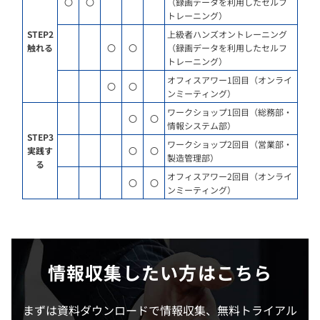
〇
〇
（録画データを利用したセルフ
トレーニング）
STEP2
上級者ハンズオントレーニング
触れる
〇
〇
（録画データを利用したセルフ
トレーニング）
オフィスアワー1回目（オンライ
〇
〇
ンミーティング）
ワークショップ1回目（総務部・
〇
〇
情報システム部）
STEP3
ワークショップ2回目（営業部・
実践す
〇
〇
製造管理部）
る
オフィスアワー2回目（オンライ
〇
〇
ンミーティング）
情報収集したい方はこちら
まずは資料ダウンロードで情報収集、無料トライアル