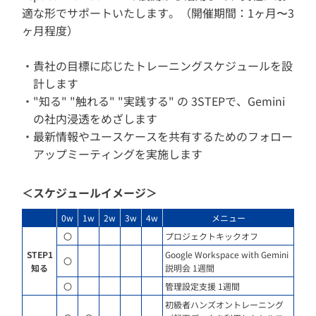
適な形でサポートいたします。（開催期間：1ヶ月〜3
ヶ月程度）
貴社の目標に応じたトレーニングスケジュールを設
計します
"知る" "触れる" "実践する" の 3STEPで、Gemini
の社内浸透をめざします
最新情報やユースケースを共有するためのフォロー
アップミーティングを実施します
＜スケジュールイメージ＞
0w
1w
2w
3w
4w
メニュー
〇
プロジェクトキックオフ
STEP1
Google Workspace with Gemini
〇
知る
説明会 1週間
〇
管理設定支援 1週間
初級者ハンズオントレーニング