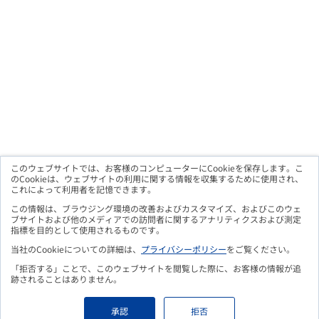
このウェブサイトでは、お客様のコンピューターにCookieを保存します。こ
のCookieは、ウェブサイトの利用に関する情報を収集するために使用され、
これによって利用者を記憶できます。
メルマガ購読のお申込み
この情報は、ブラウジング環境の改善およびカスタマイズ、およびこのウェ
ブサイトおよび他のメディアでの訪問者に関するアナリティクスおよび測定
指標を目的として使用されるものです。
当社のCookieについての詳細は、
プライバシーポリシー
をご覧ください。
「拒否する」ことで、このウェブサイトを閲覧した際に、お客様の情報が追
こちらのフォームよりお申込み頂くことで、
更新情報をメールに
跡されることはありません。
てお知らせいたします。
Eメールアドレス
必須
承認
拒否