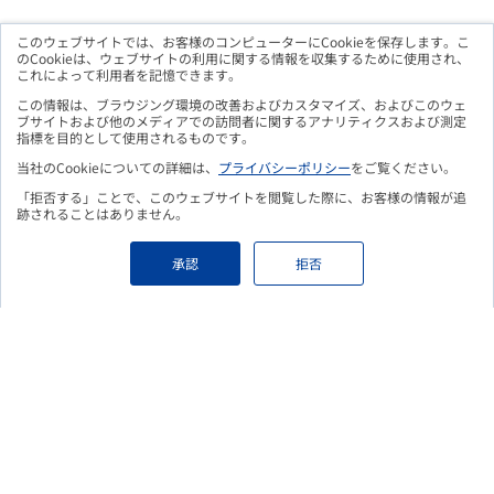
このウェブサイトでは、お客様のコンピューターにCookieを保存します。こ
のCookieは、ウェブサイトの利用に関する情報を収集するために使用され、
これによって利用者を記憶できます。
メルマガ購読のお申込み
この情報は、ブラウジング環境の改善およびカスタマイズ、およびこのウェ
ブサイトおよび他のメディアでの訪問者に関するアナリティクスおよび測定
指標を目的として使用されるものです。
当社のCookieについての詳細は、
プライバシーポリシー
をご覧ください。
「拒否する」ことで、このウェブサイトを閲覧した際に、お客様の情報が追
こちらのフォームよりお申込み頂くことで、
更新情報をメールに
跡されることはありません。
てお知らせいたします。
Eメールアドレス
必須
承認
拒否
個人情報保護の取り組みについて
必須
個人情報保護の取り組み
をご覧頂き、ご登録いただいた情報の取り扱
いについて ご確認、ご同意のうえ、フォームをご送信ください。
上記確認し、内容に同意する