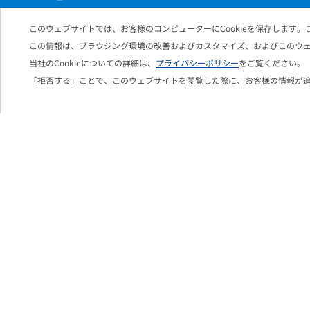
このウェブサイトでは、お客様のコンピューターにCookieを保存します。
この情報は、ブラウジング環境の改善およびカスタマイズ、およびこのウ
Solution
当社のCookieについての詳細は、
プライバシーポリシー
をご覧ください。
「拒否する」ことで、このウェブサイトを閲覧した際に、お客様の情報が
Google Workspace 導入・活用支援
Google Workspace with Gemini 活用支援
Google Workspace オプション
Chromebook 導入・活用支援
Google Cloud 導入・活用支援
データ活用支援
データ分析支援
生成AI活用支援
文教向けGoogleサービス導入・活用支援
自治体向けGoogleサービス導入・活用支援