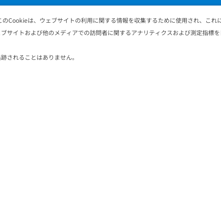
このCookieは、ウェブサイトの利用に関する情報を収集するために使用され、こ
ェブサイトおよび他のメディアでの訪問者に関するアナリティクスおよび測定指標を
Address
追跡されることはありません。
株式会社電算システム
クラウドサービス事業部
〒104-0032
東京都中央区八丁堀2丁目20番8号
八丁堀綜通ビル
03−3206−1778(10時〜18時)
会社情報
お知らせ
プライバシーポリシー
資料請求・お問合わせ