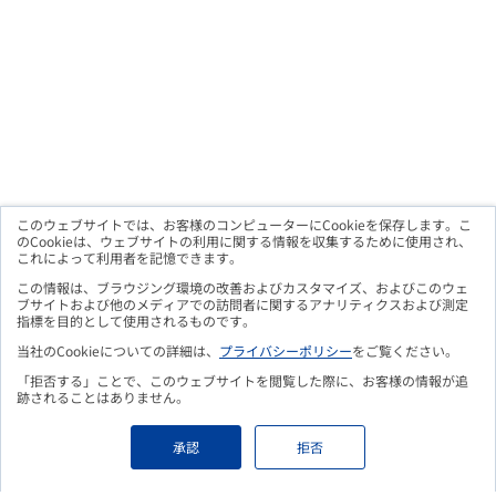
このウェブサイトでは、お客様のコンピューターにCookieを保存します。こ
のCookieは、ウェブサイトの利用に関する情報を収集するために使用され、
これによって利用者を記憶できます。
メルマガ購読のお申込み
この情報は、ブラウジング環境の改善およびカスタマイズ、およびこのウェ
ブサイトおよび他のメディアでの訪問者に関するアナリティクスおよび測定
指標を目的として使用されるものです。
当社のCookieについての詳細は、
プライバシーポリシー
をご覧ください。
「拒否する」ことで、このウェブサイトを閲覧した際に、お客様の情報が追
こちらのフォームよりお申込み頂くことで、
更新情報をメールに
跡されることはありません。
てお知らせいたします。
Eメールアドレス
必須
承認
拒否