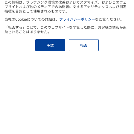
メルマガ購読のお申込み
この情報は、ブラウジング環境の改善およびカスタマイズ、およびこのウェ
ブサイトおよび他のメディアでの訪問者に関するアナリティクスおよび測定
指標を目的として使用されるものです。
当社のCookieについての詳細は、
プライバシーポリシー
をご覧ください。
「拒否する」ことで、このウェブサイトを閲覧した際に、お客様の情報が追
こちらのフォームよりお申込み頂くことで、
更新情報をメールに
跡されることはありません。
てお知らせいたします。
Eメールアドレス
必須
承認
拒否
個人情報保護の取り組みについて
必須
個人情報保護の取り組み
をご覧頂き、ご登録いただいた情報の取り扱
いについて ご確認、ご同意のうえ、フォームをご送信ください。
上記確認し、内容に同意する