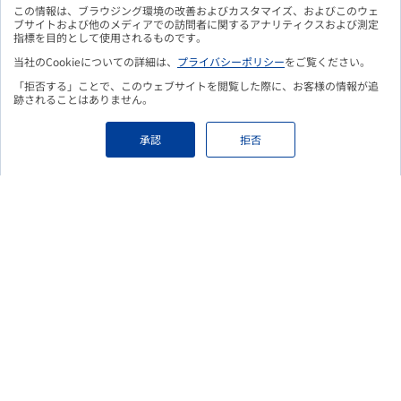
メルマガ購読のお申込み
この情報は、ブラウジング環境の改善およびカスタマイズ、およびこのウェ
ブサイトおよび他のメディアでの訪問者に関するアナリティクスおよび測定
指標を目的として使用されるものです。
当社のCookieについての詳細は、
プライバシーポリシー
をご覧ください。
「拒否する」ことで、このウェブサイトを閲覧した際に、お客様の情報が追
こちらのフォームよりお申込み頂くことで、
更新情報をメールに
跡されることはありません。
てお知らせいたします。
Eメールアドレス
必須
承認
拒否
個人情報保護の取り組みについて
必須
個人情報保護の取り組み
をご覧頂き、ご登録いただいた情報の取り扱
いについて ご確認、ご同意のうえ、フォームをご送信ください。
上記確認し、内容に同意する