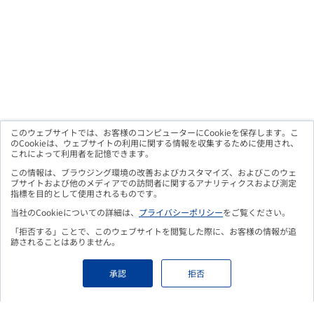
このウェブサイトでは、お客様のコンピューターにCookieを保存します。こ
のCookieは、ウェブサイトの利用に関する情報を収集するために使用され、
これによって利用者を記憶できます。
メルマガ購読のお申込み
この情報は、ブラウジング環境の改善およびカスタマイズ、およびこのウェ
ブサイトおよび他のメディアでの訪問者に関するアナリティクスおよび測定
指標を目的として使用されるものです。
当社のCookieについての詳細は、
プライバシーポリシー
をご覧ください。
「拒否する」ことで、このウェブサイトを閲覧した際に、お客様の情報が追
こちらのフォームよりお申込み頂くことで、
更新情報をメールに
跡されることはありません。
てお知らせいたします。
Eメールアドレス
必須
承認
拒否