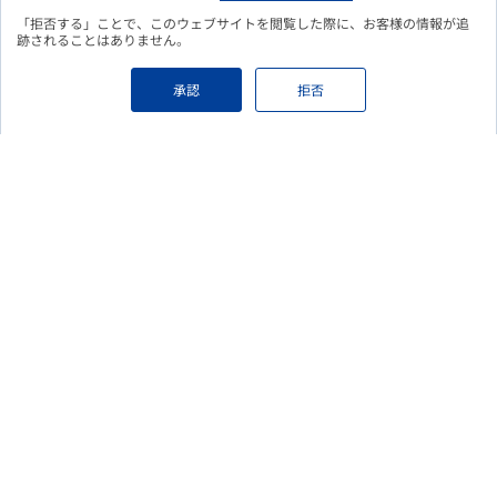
「拒否する」ことで、このウェブサイトを閲覧した際に、お客様の情報が追
こちらのフォームよりお申込み頂くことで、
更新情報をメールに
跡されることはありません。
てお知らせいたします。
Eメールアドレス
必須
承認
拒否
個人情報保護の取り組みについて
必須
個人情報保護の取り組み
をご覧頂き、ご登録いただいた情報の取り扱
いについて ご確認、ご同意のうえ、フォームをご送信ください。
上記確認し、内容に同意する