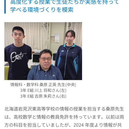
高度化する授業で生徒たちが実感を持って
学べる環境づくりを模索
情報科・数学科 桑原 正英 先生(中央)
3年 E組 川上 将和さん(左)
3年 E組 吉原 朱莉さん(右)
北海道岩見沢東高等学校の情報の授業を担当する桑原先生
は、高校数学と情報の教員免許を持っています。以前は両
方の科目を担当していましたが、2024 年度より情報が共