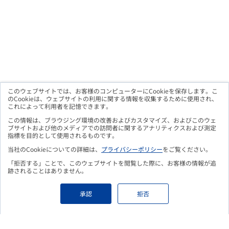
このウェブサイトでは、お客様のコンピューターにCookieを保存します。こ
のCookieは、ウェブサイトの利用に関する情報を収集するために使用され、
これによって利用者を記憶できます。
この情報は、ブラウジング環境の改善およびカスタマイズ、およびこのウェ
ブサイトおよび他のメディアでの訪問者に関するアナリティクスおよび測定
指標を目的として使用されるものです。
当社のCookieについての詳細は、
プライバシーポリシー
をご覧ください。
「拒否する」ことで、このウェブサイトを閲覧した際に、お客様の情報が追
こちらのフォームよりお申込み頂くことで、
更新情報をメールに
跡されることはありません。
てお知らせいたします。
Eメールアドレス
*
承認
拒否
個人情報保護の取り組みについて
*