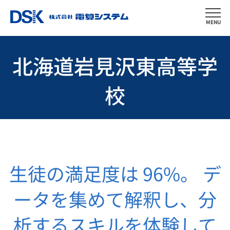
MENU
北海道岩見沢東高等学
校
生徒の満足度は 96%。
デ
ータを集めて解釈し、分
析するスキルを体験して