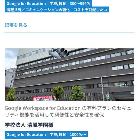
Google for Education
学校/教育
300〜999名
情報共有／コミュニケーションの強化
コストを削減したい
記事を見る
Google Workspace for Education の有料プランのセキュ
リティ機能を活用して利便性と安全性を確保
学校法人 清風学園様
Google for Education
学校/教育
1000名〜