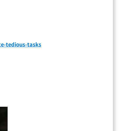
e-tedious-tasks