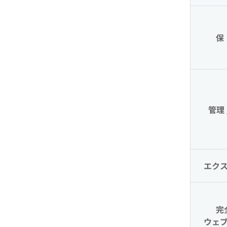
保
管理 
エク
完
ウェ