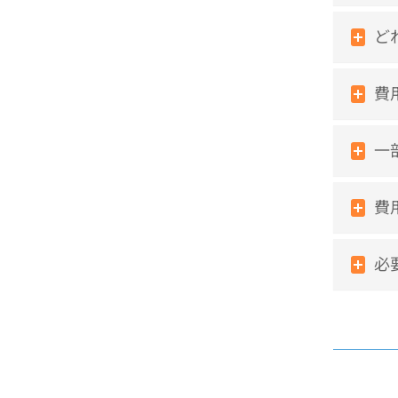
ど
費
一
費
必