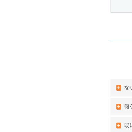
なぜ
何
既に