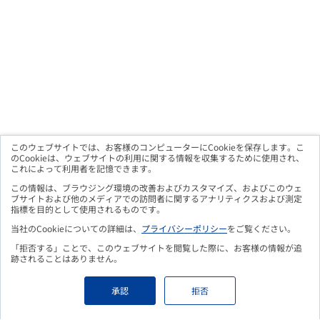
このウェブサイトでは、お客様のコンピューターにCookieを保存します。こ
のCookieは、ウェブサイトの利用に関する情報を収集するために使用され、
これによって利用者を記憶できます。
メルマガ購読のお申込み
この情報は、ブラウジング環境の改善およびカスタマイズ、およびこのウェ
ブサイトおよび他のメディアでの訪問者に関するアナリティクスおよび測定
指標を目的として使用されるものです。
当社のCookieについての詳細は、
プライバシーポリシー
をご覧ください。
「拒否する」ことで、このウェブサイトを閲覧した際に、お客様の情報が追
こちらのフォームよりお申込み頂くことで、
更新情報をメールに
跡されることはありません。
てお知らせいたします。
Eメールアドレス
*
承認
拒否