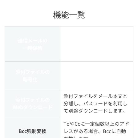
機能一覧
設定した条件によって送信メ
送信メールの
ールを一定時間隔離・保留し
一時保留
「うっかりミス」を防ぎま
す。
メール送信時に添付ファイル
添付ファイルの
をパスワード付きのファイル
暗号化
に自動変換します。
添付ファイルをメール本文と
添付ファイルの
分離し、パスワードを利用し
Webダウンロード
て別途ダウンロードします。
ToやCcに一定個数以上のアド
Bcc強制変換
レスがある場合、Bccに自動