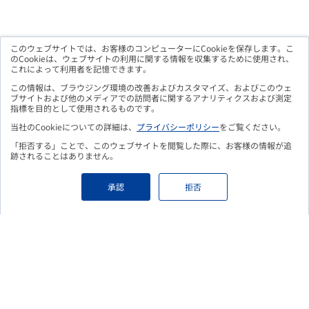
このウェブサイトでは、お客様のコンピューターにCookieを保存します。こ
のCookieは、ウェブサイトの利用に関する情報を収集するために使用され、
これによって利用者を記憶できます。
メルマガ購読のお申込み
この情報は、ブラウジング環境の改善およびカスタマイズ、およびこのウェ
ブサイトおよび他のメディアでの訪問者に関するアナリティクスおよび測定
指標を目的として使用されるものです。
当社のCookieについての詳細は、
プライバシーポリシー
をご覧ください。
「拒否する」ことで、このウェブサイトを閲覧した際に、お客様の情報が追
こちらのフォームよりお申込み頂くことで、
更新情報をメールに
跡されることはありません。
てお知らせいたします。
Eメールアドレス
必須
承認
拒否
個人情報保護の取り組みについて
必須
個人情報保護の取り組み
をご覧頂き、ご登録いただいた情報の取り扱
いについて ご確認、ご同意のうえ、フォームをご送信ください。
上記確認し、内容に同意する