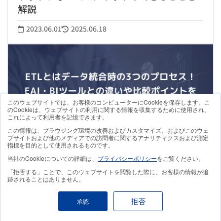
解説
2023.06.01
2025.06.18
このウェブサイトでは、お客様のコンピューターにCookieを保存します。こ
のCookieは、ウェブサイトの利用に関する情報を収集するために使用され、
これによって利用者を記憶できます。
この情報は、ブラウジング環境の改善およびカスタマイズ、およびこのウェ
ブサイトおよび他のメディアでの訪問者に関するアナリティクスおよび測定
指標を目的として使用されるものです。
ETLとはデータ統合時の3つのプロセス！
当社のCookieについての詳細は、
プライバシーポリシー
をご覧ください。
EAI・BIツールとの違いや比較ポイントをわ
「拒否する」ことで、このウェブサイトを閲覧した際に、お客様の情報が追
跡されることはありません。
かりやすく解説
拒否
承認
2023.05.22
2025.06.18