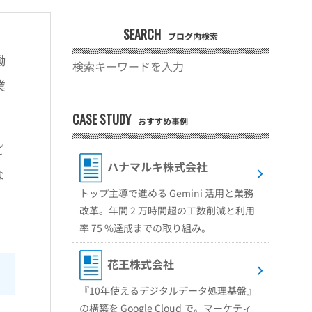
SEARCH
ブログ内検索
働
業
CASE STUDY
おすすめ事例
ど
ハナマルキ株式会社
な
トップ主導で進める Gemini 活用と業務
改革。年間 2 万時間超の工数削減と利用
率 75 %達成までの取り組み。
花王株式会社
『10年使えるデジタルデータ処理基盤』
の構築を Google Cloud で。マーケティ