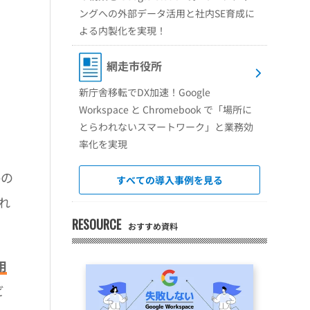
ングへの外部データ活用と社内SE育成に
よる内製化を実現！
網走市役所
新庁舎移転でDX加速！Google
Workspace と Chromebook で「場所に
とらわれないスマートワーク」と業務効
率化を実現
eの
すべての導入事例を見る
れ
RESOURCE
おすすめ資料
用
ビ