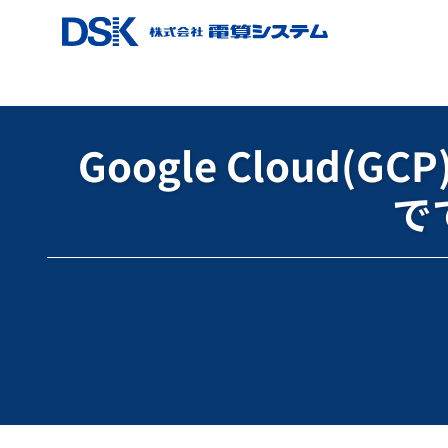
ホーム
ブログ
Google Cloud（GCP)
Google
Google Clou
で