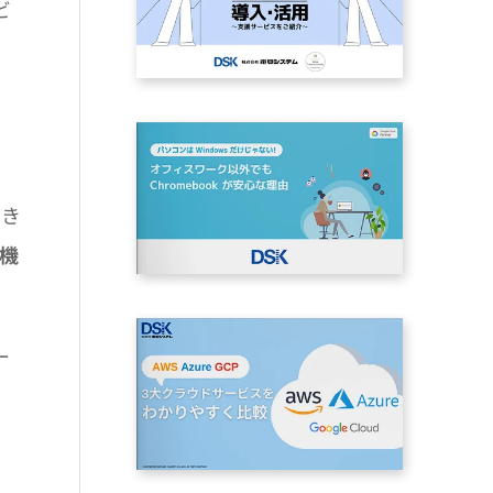
ビ
でき
や機
ー