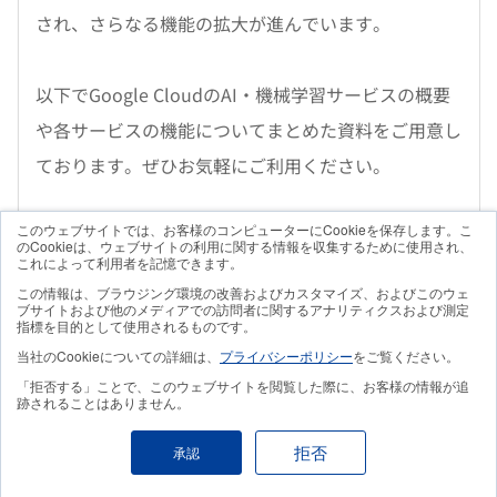
され、さらなる機能の拡大が進んでいます。
以下でGoogle CloudのAI・機械学習サービスの概要
や各サービスの機能についてまとめた資料をご用意し
ております。ぜひお気軽にご利用ください。
「Google Cloud」の資料ダウンロードはこちら
このウェブサイトでは、お客様のコンピューターにCookieを保存します。こ
のCookieは、ウェブサイトの利用に関する情報を収集するために使用され、
これによって利用者を記憶できます。
この情報は、ブラウジング環境の改善およびカスタマイズ、およびこのウェ
ブサイトおよび他のメディアでの訪問者に関するアナリティクスおよび測定
指標を目的として使用されるものです。
GoogleCloudを利用して簡単に機械
当社のCookieについての詳細は、
プライバシーポリシー
をご覧ください。
学習を活用しよう
「拒否する」ことで、このウェブサイトを閲覧した際に、お客様の情報が追
跡されることはありません。
深層学習とは、機械学習の手法の一つで、他の機械学
拒否
承認
習アルゴリズムでは難しい柔軟な特徴抽出を可能にす