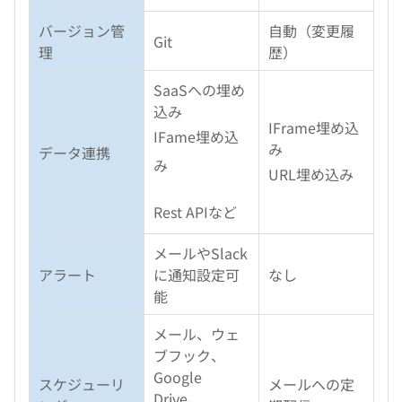
バージョン管
自動（変更履
Git
理
歴）
SaaSへの埋め
込み
IFrame埋め込
IFame埋め込
み
データ連携
み
URL埋め込み
Rest APIなど
メールやSlack
アラート
に通知設定可
なし
能
メール、ウェ
ブフック、
Google
スケジューリ
メールへの定
Drive、