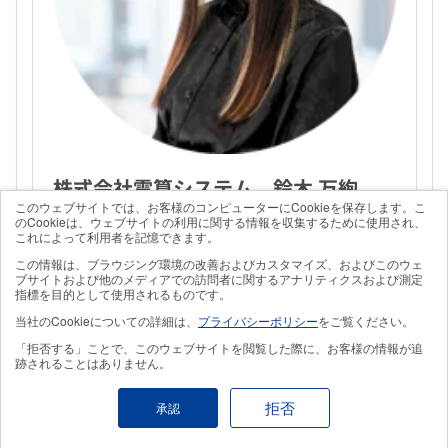
株式会社電算システム 鈴木 万絢
このウェブサイトでは、お客様のコンピューターにCookieを保存します。こ
のCookieは、ウェブサイトの利用に関する情報を収集するために使用され、
＜プロフィール＞
これによって利用者を記憶できます。
入社4年目。データエンジニアとしてデータ分
この情報は、ブラウジング環境の改善およびカスタマイズ、およびこのウェ
ブサイトおよび他のメディアでの訪問者に関するアナリティクスおよび測定
析・活用に関するプロダクト、特にLookerに関
指標を目的として使用されるものです。
する一連の構築や支援に携わる。何事も先ずは
当社のCookieについての詳細は、
プライバシーポリシー
をご覧ください。
やってみよう、の精神。
「拒否する」ことで、このウェブサイトを閲覧した際に、お客様の情報が追
跡されることはありません。
顧客に寄り添い伴走する支援を心掛けていま
す。気軽にご相談ください！
拒否
承認