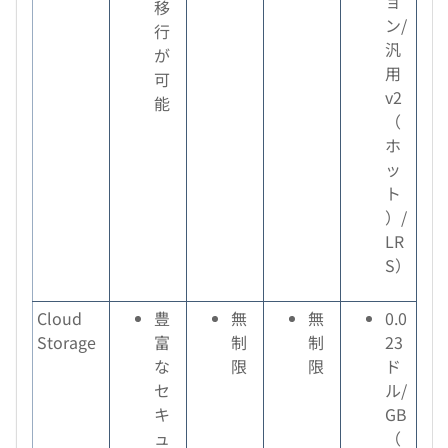
ョ
移
ン/
行
汎
が
用
可
v2
能
（
ホ
ッ
ト
）/
LR
S）
Cloud
豊
無
無
0.0
Storage
富
制
制
23
な
限
限
ド
セ
ル/
キ
GB
ュ
（