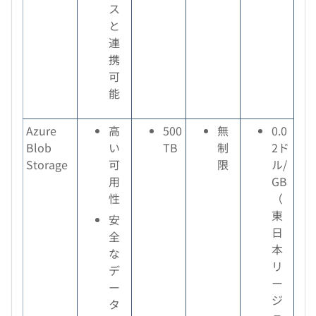
ス
と
連
携
可
能
Azure
高
500
無
0.0
Blob
い
TB
制
2ド
Storage
可
限
ル/
用
GB
性
（
東
安
日
全
本
な
リ
デ
ー
ー
ジ
タ