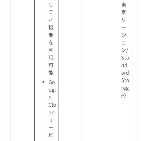
リ
東
テ
京
ィ
リ
機
ー
能
ジ
を
ョ
利
ン/
用
Sta
可
nd
能
ard
Sto
Go
rag
ogl
e）
e
Clo
ud
サ
ー
ビ