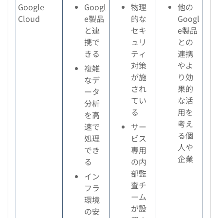
Google
Googl
物理
他の
Cloud
e製品
的な
Googl
と連
セキ
e製品
携で
ュリ
との
きる
ティ
連携
対策
やよ
複雑
が施
り効
なデ
され
果的
ータ
てい
な活
分析
る
用を
を高
考え
速で
サー
る個
処理
ビス
人や
でき
専用
企業
る
の内
部監
イン
査チ
フラ
ーム
環境
が設
の安