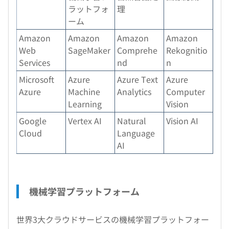
ラットフォ
理
ーム
Amazon
Amazon
Amazon
Amazon
Web
SageMaker
Comprehe
Rekognitio
Services
nd
n
Microsoft
Azure
Azure Text
Azure
Azure
Machine
Analytics
Computer
Learning
Vision
Google
Vertex AI
Natural
Vision AI
Cloud
Language
AI
機械学習プラットフォーム
世界3大クラウドサービスの機械学習プラットフォー