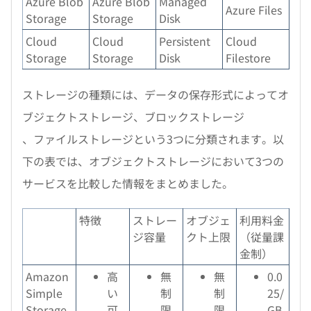
Azure Blob
Azure Blob
Managed
Azure Files
Storage
Storage
Disk
Cloud
Cloud
Persistent
Cloud
Storage
Storage
Disk
Filestore
ストレージの種類には、データの保存形式によってオ
ブジェクトストレージ、ブロックストレージ
、ファイルストレージという3つに分類されます。以
下の表では、オブジェクトストレージにおいて3つの
サービスを比較した情報をまとめました。
特徴
ストレー
オブジェ
利用料金
ジ容量
クト上限
（従量課
金制）
Amazon
高
無
無
0.0
Simple
い
制
制
25/
Storage
可
限
限
GB