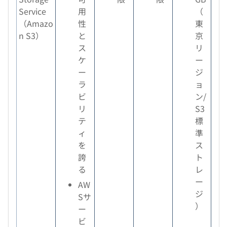
Service
用
（
（Amazo
性
東
n S3）
と
京
ス
リ
ケ
ー
ー
ジ
ラ
ョ
ビ
ン/
リ
S3
テ
標
ィ
準
を
ス
誇
ト
る
レ
ー
AW
ジ
Sサ
）
ー
ビ