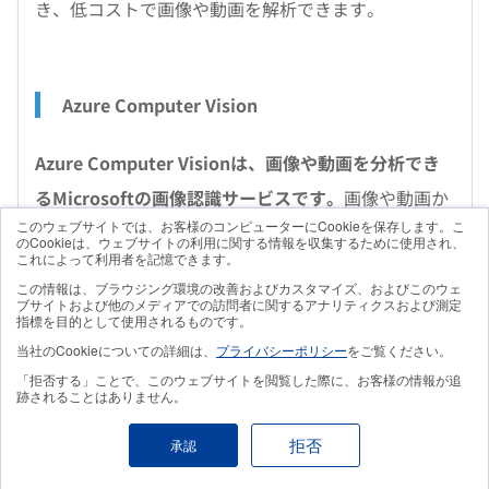
き、低コストで画像や動画を解析できます。
Azure Computer Vision
Azure Computer Visionは、画像や動画を分析でき
るMicrosoftの画像認識サービスです。
画像や動画か
このウェブサイトでは、お客様のコンピューターにCookieを保存します。こ
らテキストや物体、人物を検知・分類してラベリング
のCookieは、ウェブサイトの利用に関する情報を収集するために使用され、
これによって利用者を記憶できます。
できます。
この情報は、ブラウジング環境の改善およびカスタマイズ、およびこのウェ
ブサイトおよび他のメディアでの訪問者に関するアナリティクスおよび測定
指標を目的として使用されるものです。
当社のCookieについての詳細は、
プライバシーポリシー
をご覧ください。
Vision AI
「拒否する」ことで、このウェブサイトを閲覧した際に、お客様の情報が追
跡されることはありません。
Vision AIは、画像や動画から分析情報を抽出して、
拒否
承認
テキストの理解や感情の検知などを行うGoogleの画