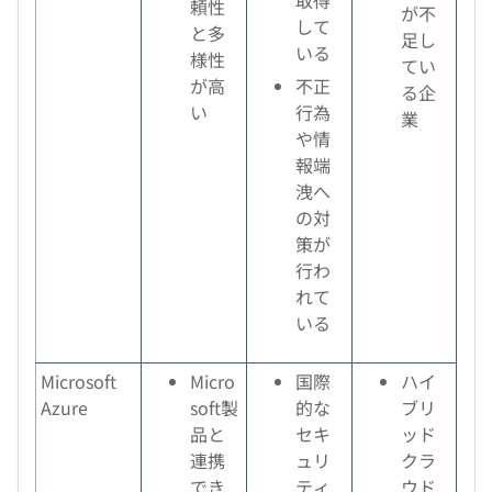
取得
頼性
が不
して
と多
足し
いる
様性
てい
が高
不正
る企
い
行為
業
や情
報端
洩へ
の対
策が
行わ
れて
いる
Microsoft
Micro
国際
ハイ
Azure
soft製
的な
ブリ
品と
セキ
ッド
連携
ュリ
クラ
でき
ティ
ウド