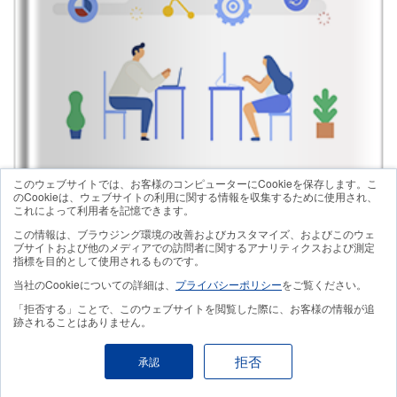
このウェブサイトでは、お客様のコンピューターにCookieを保存します。こ
のCookieは、ウェブサイトの利用に関する情報を収集するために使用され、
これによって利用者を記憶できます。
この情報は、ブラウジング環境の改善およびカスタマイズ、およびこのウェ
ブサイトおよび他のメディアでの訪問者に関するアナリティクスおよび測定
指標を目的として使用されるものです。
社員ひとりひとりの生産性を高める
当社のCookieについての詳細は、
プライバシーポリシー
をご覧ください。
「拒否する」ことで、このウェブサイトを閲覧した際に、お客様の情報が追
跡されることはありません。
拒否
承認