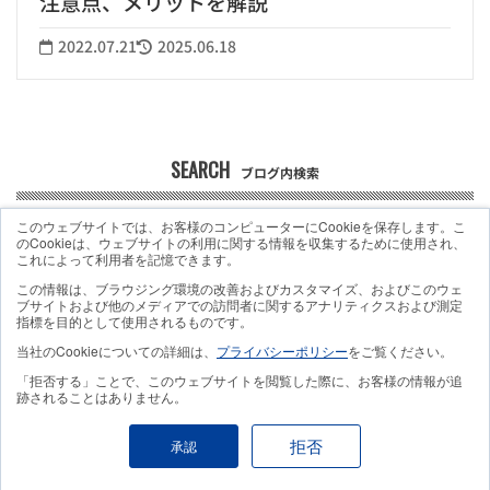
注意点、メリットを解説
2022.07.21
2025.06.18
SEARCH
ブログ内検索
このウェブサイトでは、お客様のコンピューターにCookieを保存します。こ
のCookieは、ウェブサイトの利用に関する情報を収集するために使用され、
これによって利用者を記憶できます。
この情報は、ブラウジング環境の改善およびカスタマイズ、およびこのウェ
CASE STUDY
ブサイトおよび他のメディアでの訪問者に関するアナリティクスおよび測定
おすすめ事例
指標を目的として使用されるものです。
当社のCookieについての詳細は、
プライバシーポリシー
をご覧ください。
ハナマルキ株式会社
「拒否する」ことで、このウェブサイトを閲覧した際に、お客様の情報が追
跡されることはありません。
トップ主導で進める Gemini 活用と業務改革。年間 2 万時間超
拒否
承認
の工数削減と利用率 75 %達成までの取り組み。