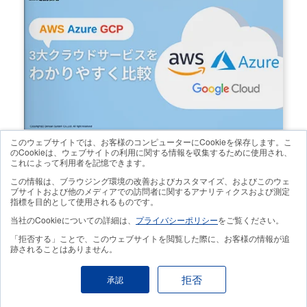
このウェブサイトでは、お客様のコンピューターにCookieを保存します。こ
のCookieは、ウェブサイトの利用に関する情報を収集するために使用され、
これによって利用者を記憶できます。
この情報は、ブラウジング環境の改善およびカスタマイズ、およびこのウェ
すべての資料DLを見る
ブサイトおよび他のメディアでの訪問者に関するアナリティクスおよび測定
指標を目的として使用されるものです。
SEMINAR
当社のCookieについての詳細は、
プライバシーポリシー
をご覧ください。
「拒否する」ことで、このウェブサイトを閲覧した際に、お客様の情報が追
跡されることはありません。
拒否
承認