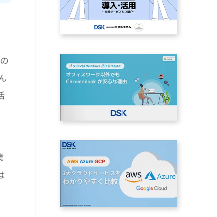
誌の
ん
活
業
は