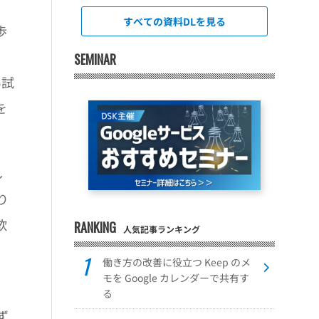
すべての資料DLを見る
歩
、
SEMINAR
い試
を
し
り
欲
RANKING
人気記事ランキング
働き方の改善に役立つ Keep のメ
モを Google カレンダーで共有す
る
ず