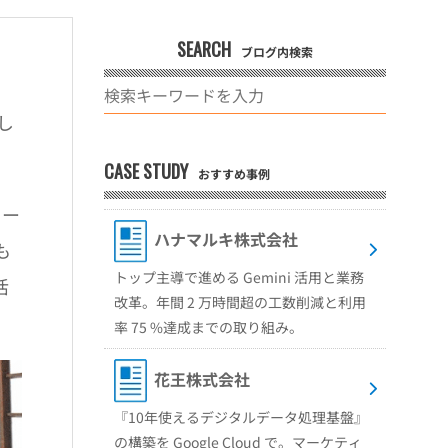
SEARCH
ブログ内検索
し
CASE STUDY
おすすめ事例
カー
ハナマルキ株式会社
も
トップ主導で進める Gemini 活用と業務
活
改革。年間 2 万時間超の工数削減と利用
率 75 %達成までの取り組み。
花王株式会社
『10年使えるデジタルデータ処理基盤』
の構築を Google Cloud で。マーケティ