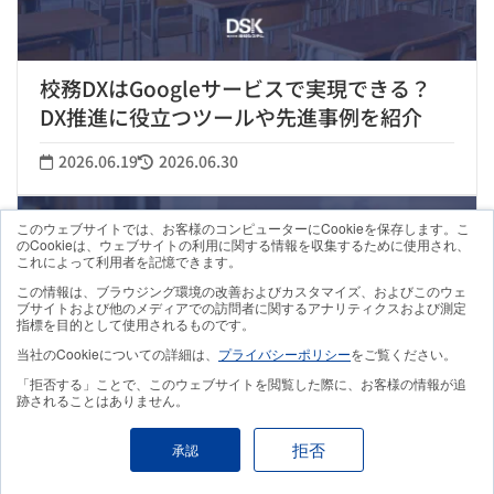
校務DXはGoogleサービスで実現できる？
DX推進に役立つツールや先進事例を紹介
2026.06.19
2026.06.30
このウェブサイトでは、お客様のコンピューターにCookieを保存します。こ
のCookieは、ウェブサイトの利用に関する情報を収集するために使用され、
これによって利用者を記憶できます。
この情報は、ブラウジング環境の改善およびカスタマイズ、およびこのウェ
ブサイトおよび他のメディアでの訪問者に関するアナリティクスおよび測定
指標を目的として使用されるものです。
当社のCookieについての詳細は、
プライバシーポリシー
をご覧ください。
「拒否する」ことで、このウェブサイトを閲覧した際に、お客様の情報が追
跡されることはありません。
拒否
承認
【イベントレポート】freeeが語る！AI懐疑
派リーダーを変えた「Gemini Enterprise 活