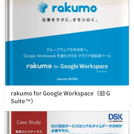
rakumo for Google Workspace（旧 G
Suite™）