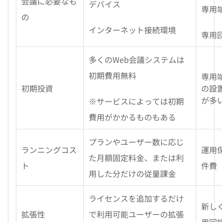
会議に必要なも
デバイス
専用
の
インターネット接続環境
専用
多くのWeb会議システムは
初期費用無料
専用
初期投資
の設
が多
※サービスによっては初期
費用がかかるものもある
プランやユーザー数に応じ
ランニングコス
運用
た月額固定料金、または利
ト
件費
用した分だけの従量課金
ライセンスを追加するだけ
新し
拡張性
で利用可能ユーザーの拡張