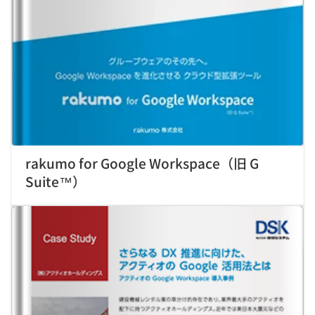
rakumo for Google Workspace（旧 G
Suite™）