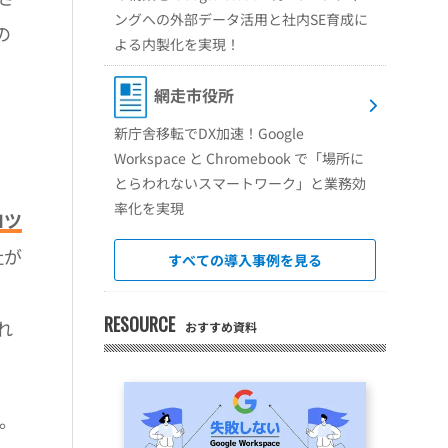
ングへの外部データ活用と社内SE育成に
の
よる内製化を実現！
網走市役所
新庁舎移転でDX加速！Google
Workspace と Chromebook で「場所に
とらわれないスマートワーク」と業務効
率化を実現
Iツ
社が
すべての導入事例を見る
RESOURCE
れ
おすすめ資料
す。