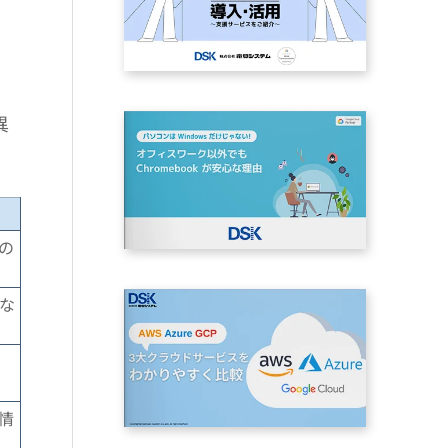
異
の
文な
情