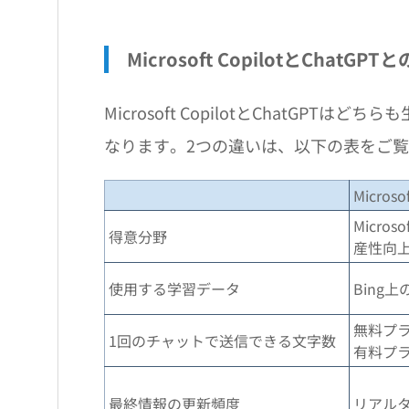
Microsoft CopilotとChatGPT
Microsoft CopilotとChatGP
なります。2つの違いは、以下の表をご
Microsof
Micr
得意分野
産性向
使用する学習データ
Bing
無料プ
1回のチャットで送信できる文字数
有料プラ
最終情報の更新頻度
リアル