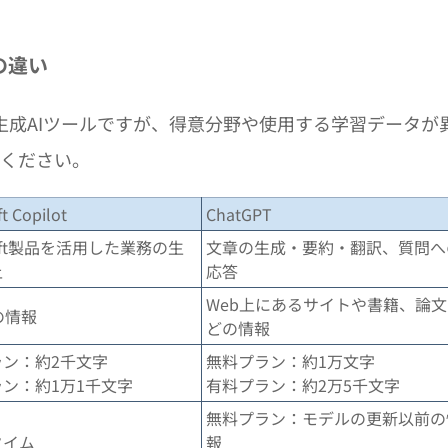
との違い
Tはどちらも生成AIツールですが、得意分野や使用する学習データが
覧ください。
t Copilot
ChatGPT
osoft製品を活用した業務の生
文章の生成・要約・翻訳、質問へ
上
応答
Web上にあるサイトや書籍、論
上の情報
どの情報
ラン：約2千文字
無料プラン：約1万文字
ン：約1万1千文字
有料プラン：約2万5千文字
無料プラン：モデルの更新以前の
タイム
報