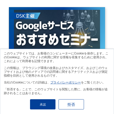
このウェブサイトでは、お客様のコンピューターにCookieを保存します。こ
のCookieは、ウェブサイトの利用に関する情報を収集するために使用され、
これによって利用者を記憶できます。
この情報は、ブラウジング環境の改善およびカスタマイズ、およびこのウェ
ブサイトおよび他のメディアでの訪問者に関するアナリティクスおよび測定
指標を目的として使用されるものです。
RANKING
人気記事ランキング
当社のCookieについての詳細は、
プライバシーポリシー
をご覧ください。
「拒否する」ことで、このウェブサイトを閲覧した際に、お客様の情報が追
Chromebook で Microsoft Office を使う方法と押さえて
跡されることはありません。
おくべきポイント
拒否
承認
Chromebookで Excel（エクセル）を使うときの注意点
をご紹介