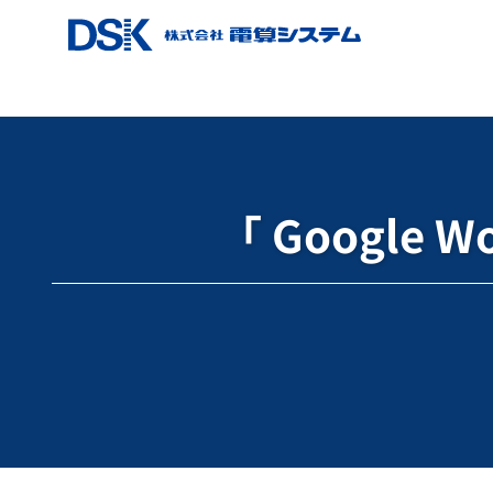
ホーム
ブログ
Google for Education
「 Google 
「 Google W