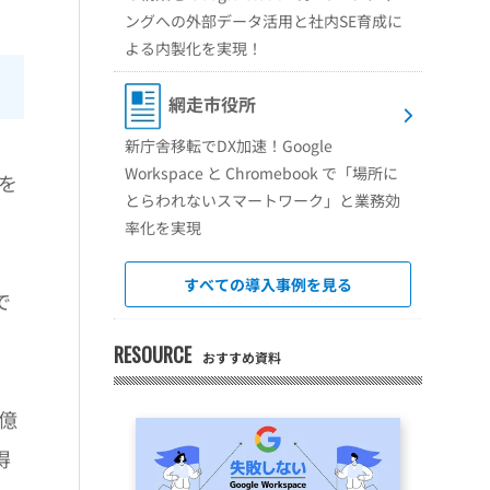
ングへの外部データ活用と社内SE育成に
よる内製化を実現！
網走市役所
新庁舎移転でDX加速！Google
Workspace と Chromebook で「場所に
念を
とらわれないスマートワーク」と業務効
率化を実現
すべての導入事例を見る
で
RESOURCE
おすすめ資料
十億
得