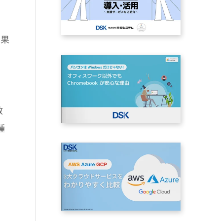
効果
教
種