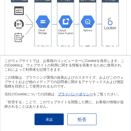
このウェブサイトでは、お客様のコンピューターにCookieを保存します。こ
のCookieは、ウェブサイトの利用に関する情報を収集するために使用され、
また、データレイクのCloud Storageは、自動的にコ
これによって利用者を記憶できます。
ストの最適化を行えるのが利点です。Cloud Storage
この情報は、ブラウジング環境の改善およびカスタマイズ、およびこのウェ
ブサイトおよび他のメディアでの訪問者に関するアナリティクスおよび測定
には4種類のストレージクラスがあり、利用状況に応
指標を目的として使用されるものです。
当社のCookieについての詳細は、
プライバシーポリシー
をご覧ください。
じて自動で適切なクラスが適用されます。そのため、
「拒否する」ことで、このウェブサイトを閲覧した際に、お客様の情報が追
最小限のコストでデータレイクを構築したい方におす
跡されることはありません。
すめです。
拒否
承認