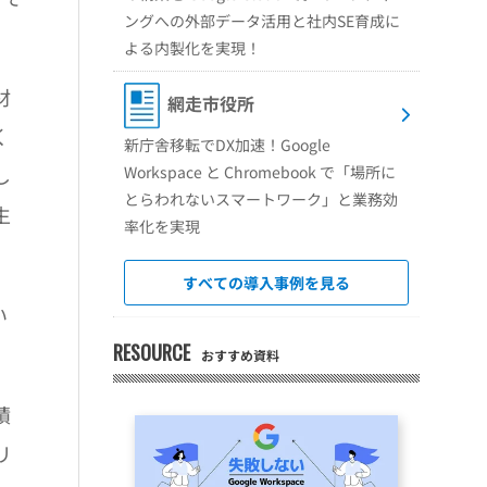
ングへの外部データ活用と社内SE育成に
よる内製化を実現！
材
網走市役所
く
新庁舎移転でDX加速！Google
し
Workspace と Chromebook で「場所に
とらわれないスマートワーク」と業務効
生
率化を実現
すべての導入事例を見る
い
RESOURCE
おすすめ資料
積
リ