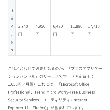
固
定
P
3,740
4,950
6,490
11,880
17,710
l
円
円
円
円
円
a
n
これと合わせて必要となるのが、「プラスアプリケー
ションバンドル」のサービスです。（固定費用：
1,650円／月額）これには、「Microsoft Office
Professional、Trend Micro Worry-Free Business
Security Services、ユーティリティ (Internet
Explorer 11、Firefox)」が含まれています。