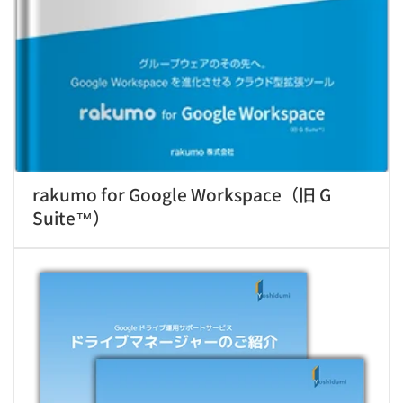
rakumo for Google Workspace（旧 G
Suite™）