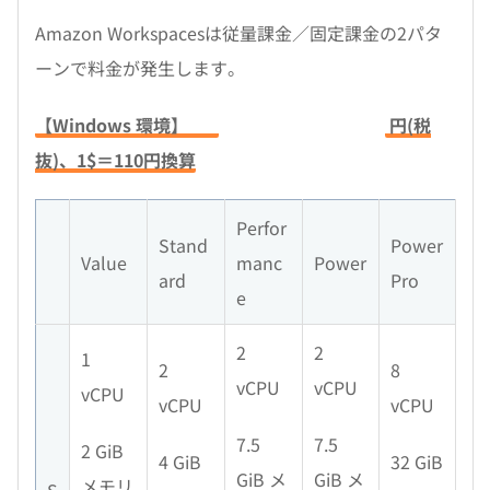
Amazon Workspacesは従量課金／固定課金の2パタ
ーンで料金が発生します。
【Windows 環境】
円(税
抜)、1$＝110円換算
Perfor
Stand
Power
Value
manc
Power
ard
Pro
e
2
2
1
2
8
vCPU
vCPU
vCPU
vCPU
vCPU
7.5
7.5
2 GiB
4 GiB
32 GiB
GiB メ
GiB メ
メモリ
S