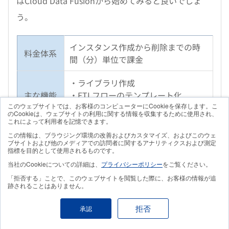
はCloud Data Fusionから始めてみると良いでしょ
う。
インスタンス作成から削除までの時
料金体系
間（分）単位で課金
・ライブラリ作成
主な機能
・ETLフローのテンプレート化
・統合ツールキット
このウェブサイトでは、お客様のコンピューターにCookieを保存します。こ
のCookieは、ウェブサイトの利用に関する情報を収集するために使用され、
これによって利用者を記憶できます。
公式サイ
https://cloud.google.com/data-
この情報は、ブラウジング環境の改善およびカスタマイズ、およびこのウェ
ト
fusion
ブサイトおよび他のメディアでの訪問者に関するアナリティクスおよび測定
指標を目的として使用されるものです。
当社のCookieについての詳細は、
プライバシーポリシー
をご覧ください。
「拒否する」ことで、このウェブサイトを閲覧した際に、お客様の情報が追
跡されることはありません。
Reckoner
拒否
承認