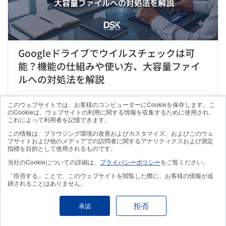
Googleドライブでウイルスチェックは可
能？機能の仕組みや使い方、大容量ファイ
ルへの対処法を解説
2026.07.24
2026.08.07
このウェブサイトでは、お客様のコンピューターにCookieを保存します。こ
のCookieは、ウェブサイトの利用に関する情報を収集するために使用され、
これによって利用者を記憶できます。
この情報は、ブラウジング環境の改善およびカスタマイズ、およびこのウェ
ブサイトおよび他のメディアでの訪問者に関するアナリティクスおよび測定
指標を目的として使用されるものです。
当社のCookieについての詳細は、
プライバシーポリシー
をご覧ください。
「拒否する」ことで、このウェブサイトを閲覧した際に、お客様の情報が追
跡されることはありません。
拒否
承認