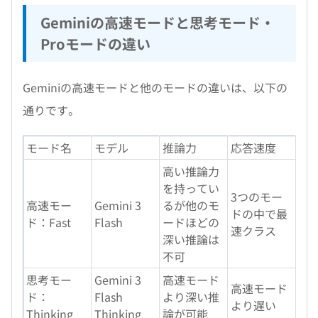
Geminiの高速モードと思考モード・
Proモードの違い
Geminiの高速モードと他のモードの違いは、以下の
通りです。
モード名
モデル
推論力
応答速度
高い推論力
を持ってい
3つのモー
高速モー
Gemini 3
るが他のモ
ドの中で最
ド：Fast
Flash
ードほどの
速クラス
深い推論は
不可
思考モー
Gemini 3
高速モード
高速モード
ド：
Flash
より深い推
より遅い
Thinking
Thinking
論が可能