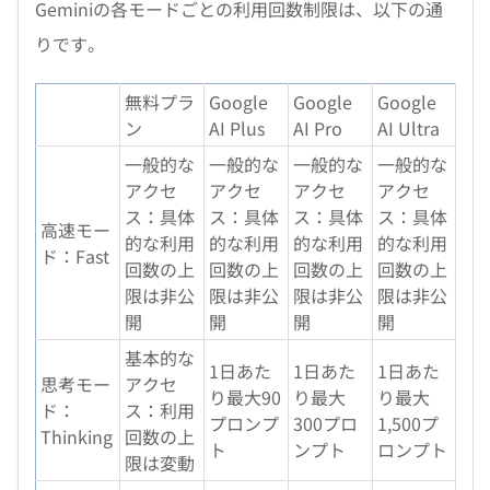
Geminiの各モードごとの利用回数制限は、以下の通
りです。
無料プラ
Google
Google
Google
ン
AI Plus
AI Pro
AI Ultra
一般的な
一般的な
一般的な
一般的な
アクセ
アクセ
アクセ
アクセ
ス：具体
ス：具体
ス：具体
ス：具体
高速モー
的な利用
的な利用
的な利用
的な利用
ド：Fast
回数の上
回数の上
回数の上
回数の上
限は非公
限は非公
限は非公
限は非公
開
開
開
開
基本的な
1日あた
1日あた
1日あた
思考モー
アクセ
り最大90
り最大
り最大
ド：
ス：利用
プロンプ
300プロ
1,500プ
Thinking
回数の上
ト
ンプト
ロンプト
限は変動