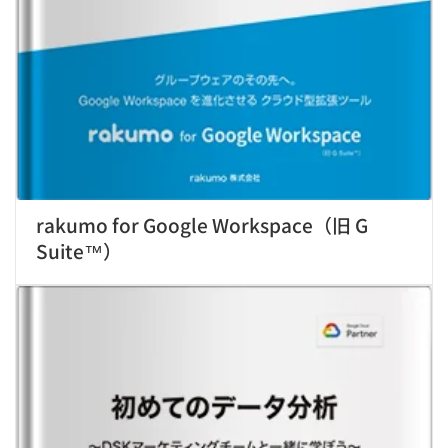
rakumo for Google Workspace（旧 G
Suite™）