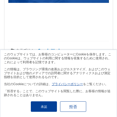
カテゴリ：
Google Workspace
このウェブサイトでは、お客様のコンピューターにCookieを保存します。こ
キーワード：
ハルシネーション
のCookieは、ウェブサイトの利用に関する情報を収集するために使用され、
これによって利用者を記憶できます。
この情報は、ブラウジング環境の改善およびカスタマイズ、およびこのウェ
ブサイトおよび他のメディアでの訪問者に関するアナリティクスおよび測定
指標を目的として使用されるものです。
当社のCookieについての詳細は、
プライバシーポリシー
をご覧ください。
「拒否する」ことで、このウェブサイトを閲覧した際に、お客様の情報が追
関連資料
跡されることはありません。
拒否
承認