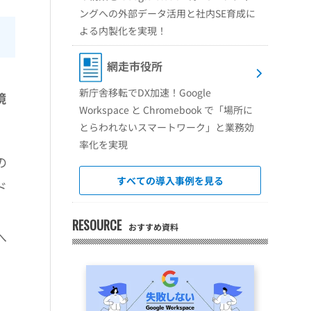
ングへの外部データ活用と社内SE育成に
よる内製化を実現！
網走市役所
新庁舎移転でDX加速！Google
境
Workspace と Chromebook で「場所に
とらわれないスマートワーク」と業務効
率化を実現
の
すべての導入事例を見る
ド
RESOURCE
おすすめ資料
へ