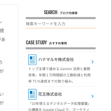
SEARCH
ブログ内検索
レ
が提
があ
CASE STUDY
おすすめ事例
ハナマルキ株式会社
の
トップ主導で進める Gemini 活用と業務
が
改革。年間 2 万時間超の工数削減と利用
率 75 %達成までの取り組み。
い
花王株式会社
が
『10年使えるデジタルデータ処理基盤』
の構築を Google Cloud で。マーケティ