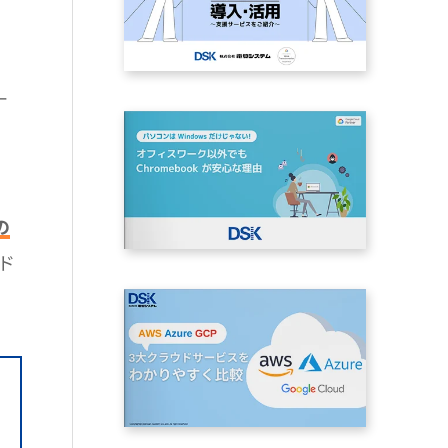
ー
の
ド