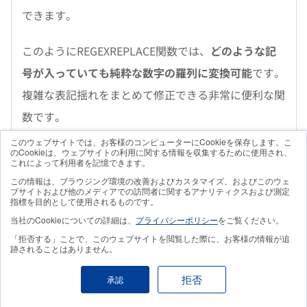
できます。
このようにREGEXREPLACE関数では、
どのような記
号が入っていても純粋な数字の羅列に変換可能
です。
複雑な表記揺れをまとめて修正できる非常に便利な関
数です。
このウェブサイトでは、お客様のコンピューターにCookieを保存します。こ
のCookieは、ウェブサイトの利用に関する情報を収集するために使用され、
これによって利用者を記憶できます。
特定のパターンを抽出（REGEXEXTRACT
この情報は、ブラウジング環境の改善およびカスタマイズ、およびこのウェ
ブサイトおよび他のメディアでの訪問者に関するアナリティクスおよび測定
関数）
指標を目的として使用されるものです。
当社のCookieについての詳細は、
プライバシーポリシー
をご覧ください。
文章のなかから特定のパターンやルールの文字列だけ
「拒否する」ことで、このウェブサイトを閲覧した際に、お客様の情報が追
跡されることはありません。
を抜き出したい場合は、REGEXEXTRACT関数が役立
ちます。
拒否
承認