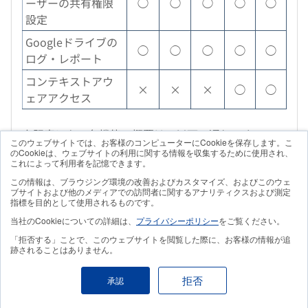
ーザーの共有権限
◯
◯
◯
◯
◯
設定
Googleドライブの
◯
◯
◯
◯
◯
ログ・レポート
コンテキストアウ
×
×
×
◯
◯
ェアアクセス
上記表にある各機能の概要は、以下の通りです。
このウェブサイトでは、お客様のコンピューターにCookieを保存します。こ
のCookieは、ウェブサイトの利用に関する情報を収集するために使用され、
これによって利用者を記憶できます。
セキュリティダッシュボード：セキュリティレ
この情報は、ブラウジング環境の改善およびカスタマイズ、およびこのウェ
ポートを確認できる機能
ブサイトおよび他のメディアでの訪問者に関するアナリティクスおよび測定
指標を目的として使用されるものです。
セキュリティ調査ツール：組織内のセキュリテ
ィ上の脅威を特定・対応するための機能
当社のCookieについての詳細は、
プライバシーポリシー
をご覧ください。
「拒否する」ことで、このウェブサイトを閲覧した際に、お客様の情報が追
セキュリティサンドボックス：仮想環境で添付
跡されることはありません。
ファイルをスキャンし、不正なソフトウェアを
特定できる機能
拒否
承認
Googleドライブユーザーの共有権限設定：組織