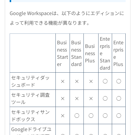
Google Workspaceは、以下のようにエディションに
よって利用できる機能が異なります。
Ente
Busi
Busi
Ente
Busi
rpris
ness
ness
rpris
ness
e
Start
Stan
e
Plus
Stan
er
dard
Plus
dard
セキュリティダッ
×
×
×
◯
◯
シュボード
セキュリティ調査
×
×
×
◯
◯
ツール
セキュリティサン
×
◯
◯
◯
◯
ドボックス
Googleドライブユ